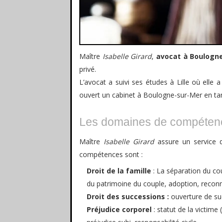
Maître
Isabelle Girard
,
avocat à Boulogn
privé.
L’avocat a suivi ses études à Lille où elle 
ouvert un cabinet à Boulogne-sur-Mer en tant
Les domaines de compéten
Maître
Isabelle Girard
assure un service de
compétences sont :
Droit de la famille
: La séparation du co
du patrimoine du couple, adoption, reconna
Droit des successions :
ouverture de su
Préjudice corporel
: statut de la victim