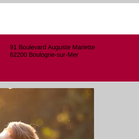
91 Boulevard Auguste Mariette
62200 Boulogne-sur-Mer