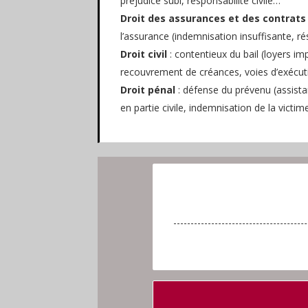
préjudice subi, responsabilité civile…
Droit des assurances et des contrat
l’assurance (indemnisation insuffisante, r
Droit civil
: contentieux du bail (loyers im
recouvrement de créances, voies d’exécu
Droit pénal
: défense du prévenu (assist
en partie civile, indemnisation de la victi