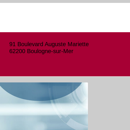
91 Boulevard Auguste Mariette
62200 Boulogne-sur-Mer